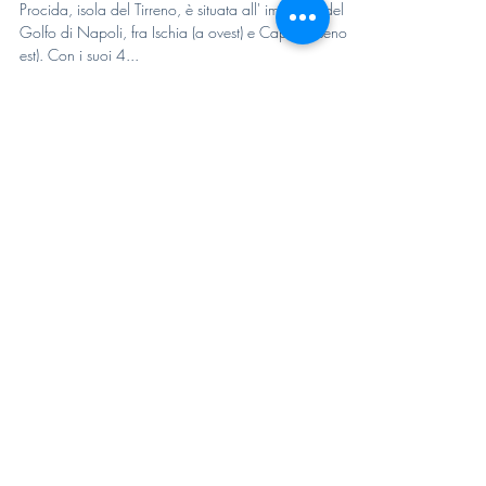
Storia di Procida
Procida, isola del Tirreno, è situata all' imbocco del
Golfo di Napoli, fra Ischia (a ovest) e Capo Miseno (a
est). Con i suoi 4...